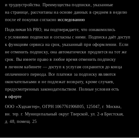
тратите много времени на поиск и вручную поднимаете
и трудоустройства. Преимущества подписки, указанные
резюме
на странице, рассчитаны на основе данных в среднем в неделю
после её покупки согласно
хотите сравнить себя с конкурентами и оценить шансы
исследованию
Подключая hh PRO, вы подтверждаете, что ознакомились
с условиями подписки и согласны с ними. Подписка даёт доступ
к функциям сервиса на срок, указанный при оформлении. Если
не отменить подписку, она автоматически продлится на тот же
срок. Вы имеете право в любое время отменить подписку
в личном кабинете — доступ к услугам сохранится до конца
оплаченного периода. Все платежи за подписку являются
окончательными и не подлежат возврату, кроме случаев,
предусмотренных законодательством. Полные условия есть
в оферте
ООО «Хэдхантер», ОГРН 1067761906805, 125047, г. Москва,
вн. тер. г. Муниципальный округ Тверской, ул. 2-я Брестская,
д. 48, помещ. 25