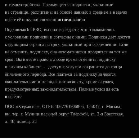
тратите много времени на поиск и вручную поднимаете
и трудоустройства. Преимущества подписки, указанные
резюме
на странице, рассчитаны на основе данных в среднем в неделю
после её покупки согласно
хотите сравнить себя с конкурентами и оценить шансы
исследованию
Подключая hh PRO, вы подтверждаете, что ознакомились
с условиями подписки и согласны с ними. Подписка даёт доступ
к функциям сервиса на срок, указанный при оформлении. Если
не отменить подписку, она автоматически продлится на тот же
срок. Вы имеете право в любое время отменить подписку
в личном кабинете — доступ к услугам сохранится до конца
оплаченного периода. Все платежи за подписку являются
окончательными и не подлежат возврату, кроме случаев,
предусмотренных законодательством. Полные условия есть
в оферте
ООО «Хэдхантер», ОГРН 1067761906805, 125047, г. Москва,
вн. тер. г. Муниципальный округ Тверской, ул. 2-я Брестская,
д. 48, помещ. 25