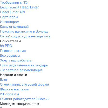
Требования к ПО
pr@ural.hh.ru
Безопасный HeadHunter
HeadHunter API
Краснодар
Партнерам
Инвесторам
ул. Янковского, д. 169, 7 этаж,
Каталог компаний
706 каб.
Поиск по вакансиям в Вологде
+7 861 205-55-57
Сетка: соцсеть для нетворкинга
pr@krd.hh.ru
Соискателям
hh PRO
Готовое резюме
Владивосток
Все сервисы
пер. Ланинский д. 4, офис 3.4
Хочу у вас работать
Производственный календарь
+7 423 202-33-28
Экспертная рекомендация
pr@dv.hh.ru
Новости и статьи
Блог
Новосибирск
О компаниях в игровой форме
Жизнь в компании
ул. Большевистская, д. 35,
ИТ-проекты
помещение 21
Рейтинг работодателей России
+7 383 207-94-64
Молодым специалистам