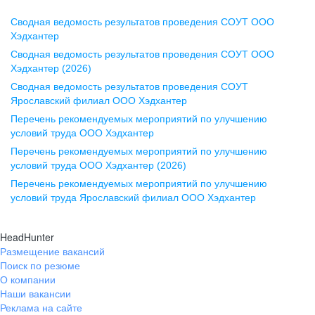
Сводная ведомость результатов проведения СОУТ ООО
Воронеж
Хэдхантер
Сводная ведомость результатов проведения СОУТ ООО
ул. Комиссаржевской, д. 10,
Хэдхантер (2026)
офис 1212
Сводная ведомость результатов проведения СОУТ
+7 473 280-05-05
Ярославский филиал ООО Хэдхантер
pr@vrn.hh.ru
Перечень рекомендуемых мероприятий по улучшению
условий труда ООО Хэдхантер
Казань
Перечень рекомендуемых мероприятий по улучшению
ул. Спартаковская, д. 2А, этаж 3,
условий труда ООО Хэдхантер (2026)
помещение 15
Перечень рекомендуемых мероприятий по улучшению
условий труда Ярославский филиал ООО Хэдхантер
+7 843 212-12-50
pr@kzn.hh.ru
HeadHunter
Размещение вакансий
Екатеринбург
Поиск по резюме
ул. Боевых Дружин, стр. 20,
О компании
5 этаж, офис 505, 521
Наши вакансии
Реклама на сайте
+7 343 226-79-99