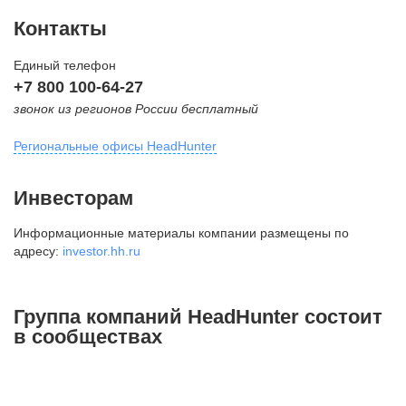
Контакты
Единый телефон
+7 800 100-64-27
звонок из регионов России бесплатный
Региональные офисы HeadHunter
Москва
Инвесторам
внутригородская территория
Информационные материалы компании размещены по
Муниципальный округ Тверской,
адресу:
investor.hh.ru
2-я Брестская ул., д. 48,
помещение 25
+7 495 974-64-27
Группа компаний HeadHunter состоит
+7 495 980-64-27
в сообществах
+7 495 134-92-24
press@hh.ru