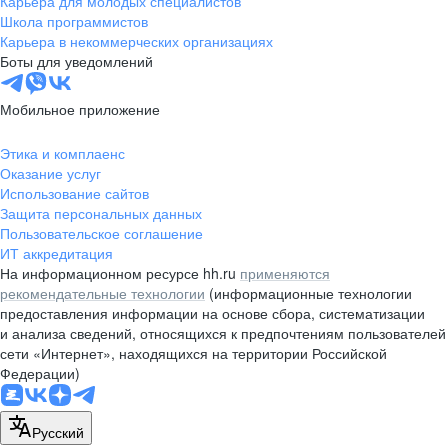
Карьера для молодых специалистов
pr@nsk.hh.ru
Школа программистов
Карьера в некоммерческих организациях
Минск
Боты для уведомлений
пр-т Дзержинского, д. 57,
10 этаж, помещение 45-1
Мобильное приложение
+375 (17)
336-03-02
Этика и комплаенс
pr@rabota.by
Оказание услуг
Использование сайтов
Алматы
Защита персональных данных
Пользовательское соглашение
пр. Абая, д. 151, БЦ Алатау,
ИТ аккредитация
12 этаж, офис 1209
На информационном ресурсе hh.ru
применяются
+7 727 232-13-13
рекомендательные технологии
(информационные технологии
pr@headhunter.com.kz
предоставления информации на основе сбора, систематизации
и анализа сведений, относящихся к предпочтениям пользователей
сети «Интернет», находящихся на территории Российской
Федерации)
Русский