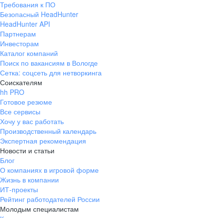
Требования к ПО
pr@ural.hh.ru
Безопасный HeadHunter
HeadHunter API
Краснодар
Партнерам
Инвесторам
ул. Янковского, д. 169, 7 этаж,
Каталог компаний
706 каб.
Поиск по вакансиям в Вологде
+7 861 205-55-57
Сетка: соцсеть для нетворкинга
pr@krd.hh.ru
Соискателям
hh PRO
Готовое резюме
Владивосток
Все сервисы
пер. Ланинский д. 4, офис 3.4
Хочу у вас работать
Производственный календарь
+7 423 202-33-28
Экспертная рекомендация
pr@dv.hh.ru
Новости и статьи
Блог
Новосибирск
О компаниях в игровой форме
Жизнь в компании
ул. Большевистская, д. 35,
ИТ-проекты
помещение 21
Рейтинг работодателей России
+7 383 207-94-64
Молодым специалистам