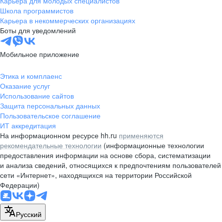
Карьера для молодых специалистов
pr@nsk.hh.ru
Школа программистов
Карьера в некоммерческих организациях
Минск
Боты для уведомлений
пр-т Дзержинского, д. 57,
10 этаж, помещение 45-1
Мобильное приложение
+375 (17)
336-03-02
Этика и комплаенс
pr@rabota.by
Оказание услуг
Использование сайтов
Алматы
Защита персональных данных
Пользовательское соглашение
пр. Абая, д. 151, БЦ Алатау,
ИТ аккредитация
12 этаж, офис 1209
На информационном ресурсе hh.ru
применяются
+7 727 232-13-13
рекомендательные технологии
(информационные технологии
pr@headhunter.com.kz
предоставления информации на основе сбора, систематизации
и анализа сведений, относящихся к предпочтениям пользователей
сети «Интернет», находящихся на территории Российской
Федерации)
Русский