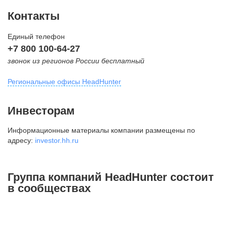
Контакты
Единый телефон
+7 800 100-64-27
звонок из регионов России бесплатный
Региональные офисы HeadHunter
Москва
Инвесторам
внутригородская территория
Информационные материалы компании размещены по
Муниципальный округ Тверской,
адресу:
investor.hh.ru
2-я Брестская ул., д. 48,
помещение 25
+7 495 974-64-27
Группа компаний HeadHunter состоит
+7 495 980-64-27
в сообществах
+7 495 134-92-24
press@hh.ru