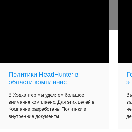
Политики HeadHunter в
Г
области комплаенс
э
В Хэдхантер мы уделяем большое
Вы
внимание комплаенс. Для этих целей в
ва
Компании разработаны Политики и
не
внутренние документы
де