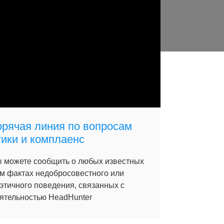
орячая линия по вопросам
тики и комплаенс
 можете сообщить о любых известных
м фактах недобросовестного или
этичного поведения, связанных с
ятельностью HeadHunter