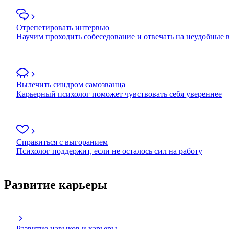
Отрепетировать интервью
Научим проходить собеседование и отвечать на неудобные
Вылечить синдром самозванца
Карьерный психолог поможет чувствовать себя увереннее
Справиться с выгоранием
Психолог поддержит, если не осталось сил на работу
Развитие карьеры
Развитие навыков и карьеры