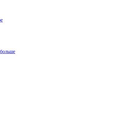
ре
 больше