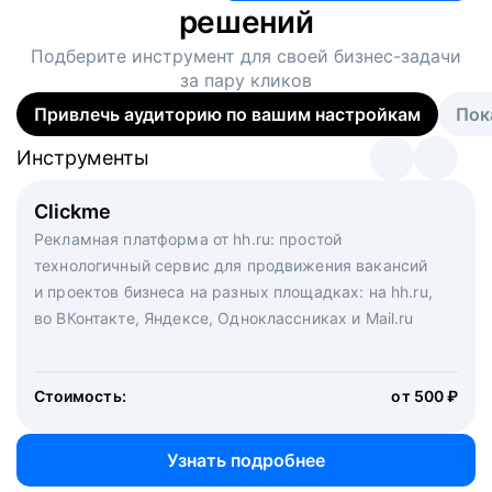
решений
Подберите инструмент для своей
бизнес-задачи
за пару кликов
Привлечь аудиторию по вашим настройкам
Пок
Инструменты
Инструменты
Инструменты
Виртуальный рекрутер
Clickme
Вакансия дня
Массовый подбор под ключ. Решите, сколько
Рекламная платформа от hh.ru: простой
Рекламный формат для вакансий на главной странице
кандидатов и когда вам нужно, и за дело возьмутся
технологичный сервис для продвижения вакансий
hh.ru. Увеличивает количество откликов
маркетологи, рекрутеры и проектные менеджеры
и проектов бизнеса на разных площадках: на hh.ru,
hh.ru с целым набором digital-инструментов
во ВКонтакте, Яндексе, Одноклассниках и Mail.ru
Стоимость:
от 200 000 ₽
Узнать подробнее
Стоимость:
от 500 ₽
Узнать подробнее
Узнать подробнее