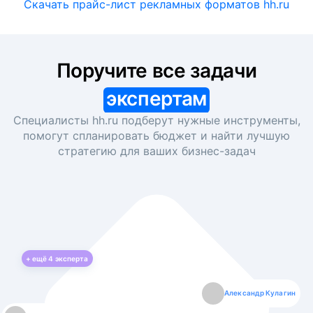
Скачать прайс-лист рекламных форматов hh.ru
Поручите все задачи
экспертам
Специалисты hh.ru подберут нужные инструменты,
помогут спланировать бюджет и найти лучшую
стратегию для ваших
бизнес-задач
+ ещё
4
эксперта
Екатерина Лазаренко
Александр Кулагин
Даниил Макаров
Борис Кашко
Юлия Изоитко