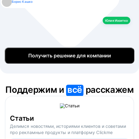
Борис Кашко
Юлия Изоитко
Александр Кулагин
Даниил Макаров
Екатерина Лазаренко
Юлия Изоитко
Получить решение для компании
Поддержим и
всё
расскажем
Статьи
Делимся новостями, историями клиентов и советами
про рекламные продукты и платформу Clickme