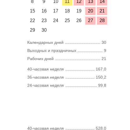
8
9
10
11
12
13
14
15
16
17
18
19
20
21
22
23
24
25
26
27
28
29
30
Календарных дней
30
Выходных и праздничных
9
Рабочих дней
21
40-часовая неделя
167,0
36-часовая неделя
150,2
24-часовая неделя
99,8
40-часовая неделя
528,0