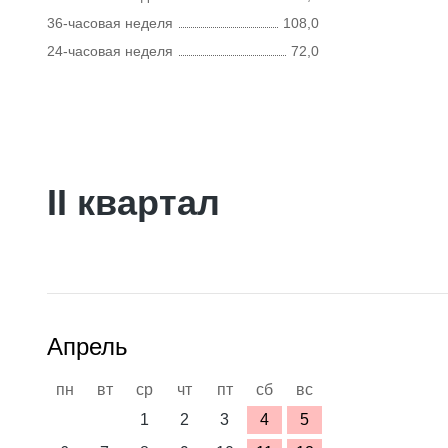
36-часовая неделя
108,0
24-часовая неделя
72,0
II квартал
Апрель
пн
вт
ср
чт
пт
сб
вс
1
2
3
4
5