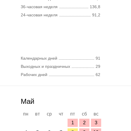
36-часовая неделя
136,8
24-часовая неделя
91,2
Календарных дней
91
Выходных и праздничных
29
Рабочих дней
62
Май
пн
вт
ср
чт
пт
сб
вс
1
2
3