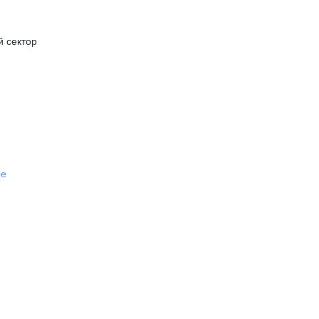
й сектор
be