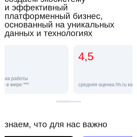
и эффективный
платформенный бизнес,
основанный на уникальных
данных и технологиях
4,5
20
сотруд
средняя оценка hh.ru как работодателя **
в hh.ru
знаем, что для нас важно