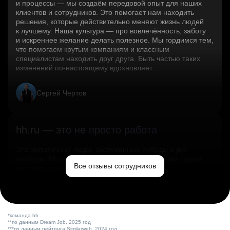
и процессы — мы создаём передовой опыт для наших
клиентов и сотрудников. Это помогает нам находить
решения, которые действительно меняют жизнь людей
к лучшему. Наша культура — про вовлечённость, заботу
и искреннее желание делать полезное. Мы гордимся тем,
что помогаем крутым компаниям и классным
специалистам находить друг друга. Быть частью таких
изменений по‑настоящему вдохновляет.
Сергей Чертов
hh.ru — это не просто работа
Это эмпатичные люди, заслуженные победы и дух
свободы. Мы помогаем миру и создаём лучший сервис
Все отзывы сотрудников
по поиску работы в стране.
Ольга Емельянова
*команда hh
**по данным Dream Job, 2025 год
***по данным рейтинга Similarweb, 2024 год