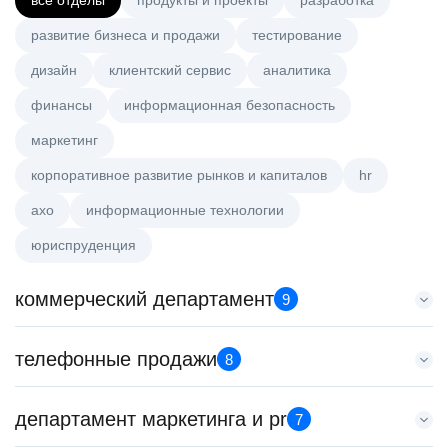
все отделы
продукты и проекты
разработка
развитие бизнеса и продажи
тестирование
дизайн
клиентский сервис
аналитика
финансы
информационная безопасность
маркетинг
корпоративное развитие рынков и капиталов
hr
axo
информационные технологии
юриспруденция
коммерческий департамент
9
Аналитик данных (направление Enterprise продаж)
телефонные продажи
8
HeadHunter::Коммерческий департамент
сегодня
Менеджер по привлечению клиентов (B2B)
департамент маркетинга и pr
з/п не указана
7
HeadHunter::Телефонные продажи
Москва