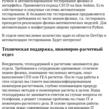
Ручное и автоматизированное тестирование физики и
интерфейса. Применяется подход CI/CD на базе Jenkins. Есть
собственные и покупные системы автоматизации
тестирования. К большинству тестировщиков предъявляются
высокие требования по части знания физики, т.к. тестировать
приходится реализацию физико-математических моделей. Для
автоматизации и конфигурации широко применяется Python.
В отделе неисчислимое количество задач из области DevOps и
автоматизации тестирования. Будет интересно!
Техническая поддержка, инженерно-расчетный
отдел
Внедрением, техподдержкой и расчетами занимаются два
отдела. Требования к сотрудникам одинаковые: отличное
знание физики, понимание численных методов, опыт
выполнения CFD или FEA расчетов. После года работы в
этих отделах вы станете высококвалифицированным
инженером-расчетчиком, глубоко понимающим природу
численных методов и инженерные расчеты в целом. Наша
техподдержка не занимается ответом на глупые вопросы по
телефонам, а решает сложные проблемы на стыке IT и
инженерно-расчетного дела. В основе принципов работы
отделов лежат современные подходы к организации IT