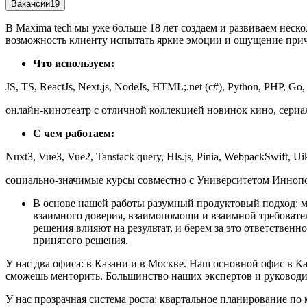
Вакансии
19
В Maxima tech мы уже больше 18 лет создаем и развиваем нес
возможность клиенту испытать яркие эмоции и ощущение прич
Что используем:
JS, TS, ReactJs, Next.js, NodeJs, HTML;.net (c#), Python, PHP, G
онлайн-кинотеатр с отличной коллекцией новинок кино, сериа
С чем работаем:
Nuxt3, Vue3, Vue2, Tanstack query, Hls.js, Pinia, WebpackSwift, Uiki
социально-значимые курсы совместно с Университетом Иннопол
В основе нашей работы разумный продуктовый подход: м
взаимного доверия, взаимопомощи и взаимной требователь
решения влияют на результат, и берем за это ответственн
принятого решения.
У нас два офиса: в Казани и в Москве. Наш основной офис в К
сможешь менторить. Большинство наших экспертов и руководи
У нас прозрачная система роста: квартальное планирование по