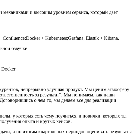
и механиками и высоким уровнем сервиса, который дает
 Confluence;Docker + Kubernetes;Grafana, Elastik + Kibana.
льной озвучке
, Docker
нкурентов, непрерывно улучшая продукт. Мы ценим атмосферу
ответственность за результат”. Мы понимаем, как наши
. Договорившись о чем-то, мы делаем все для реализации
алы, у которых есть чему поучиться, и новички, которых ты
получения опыта и крутых кейсов.
адачи, и по итогам квартальных периодов оценивать результаты