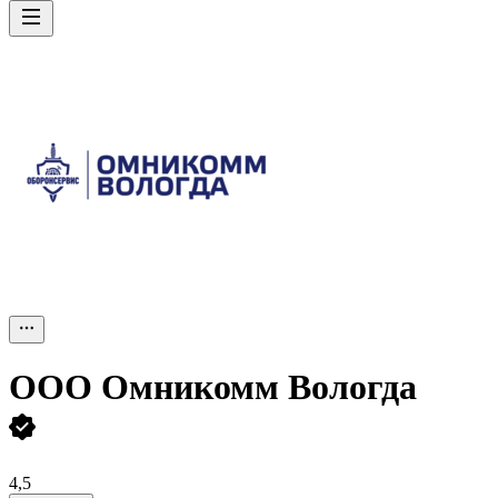
ООО
Омникомм Вологда
4,5