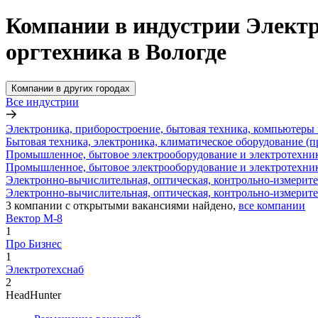
Компании в индустрии Электр
оргтехника в Вологде
Компании в других городах
Все индустрии
Электроника, приборостроение, бытовая техника, компьютеры 
Бытовая техника, электроника, климатическое оборудование (п
Промышленное, бытовое электрооборудование и электротехник
Промышленное, бытовое электрооборудование и электротехник
Электронно-вычислительная, оптическая, контрольно-измерител
Электронно-вычислительная, оптическая, контрольно-измерител
3
компании с открытыми вакансиями
найдено,
все компании
­­­­­­Вектор М-8
1
Про Бизнес
1
Электротехснаб
2
HeadHunter