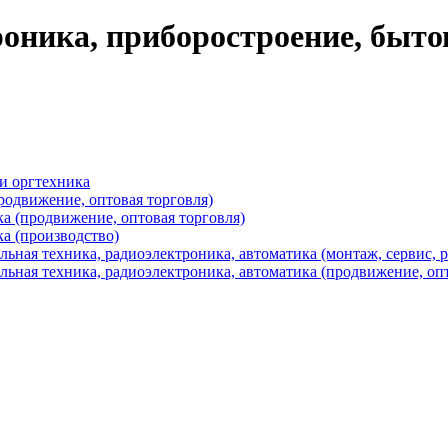
оника, приборостроение, быто
и оргтехника
родвижение, оптовая торговля)
а (продвижение, оптовая торговля)
а (производство)
ьная техника, радиоэлектроника, автоматика (монтаж, сервис, 
ьная техника, радиоэлектроника, автоматика (продвижение, опт