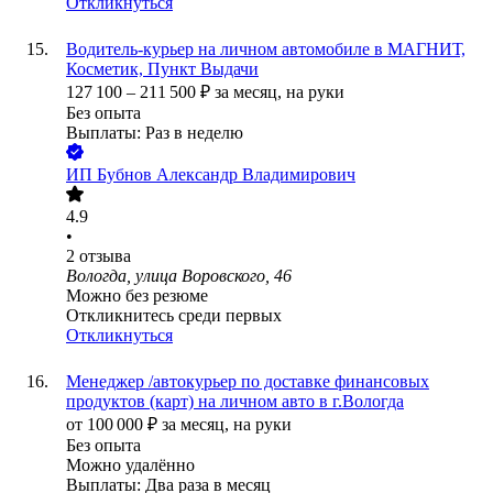
Откликнуться
Водитель-курьер на личном автомобиле в МАГНИТ,
Косметик, Пункт Выдачи
127 100
–
211 500
₽
за месяц,
на руки
Без опыта
Выплаты: Раз в неделю
ИП
Бубнов Александр Владимирович
4.9
•
2
отзыва
Вологда, улица Воровского, 46
Можно без резюме
Откликнитесь среди первых
Откликнуться
Менеджер /автокурьер по доставке финансовых
продуктов (карт) на личном авто в г.Вологда
от
100 000
₽
за месяц,
на руки
Без опыта
Можно удалённо
Выплаты: Два раза в месяц