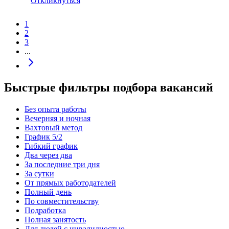
Откликнуться
1
2
3
...
Быстрые фильтры подбора вакансий
Без опыта работы
Вечерняя и ночная
Вахтовый метод
График 5/2
Гибкий график
Два через два
За последние три дня
За сутки
От прямых работодателей
Полный день
По совместительству
Подработка
Полная занятость
Для людей с инвалидностью