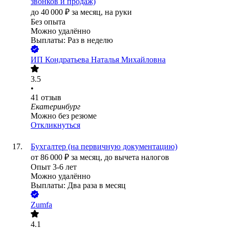
звонков и продаж)
до
40 000
₽
за месяц,
на руки
Без опыта
Можно удалённо
Выплаты: Раз в неделю
ИП
Кондратьева Наталья Михайловна
3.5
•
41
отзыв
Екатеринбург
Можно без резюме
Откликнуться
Бухгалтер (на первичную документацию)
от
86 000
₽
за месяц,
до вычета налогов
Опыт 3-6 лет
Можно удалённо
Выплаты: Два раза в месяц
Zumfa
4.1