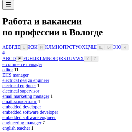
Работа и вакансии
по профессии в Вологде
А
Б
В
Г
Д
Е
Ж
З
И
К
Л
М
Н
О
П
Р
С
Т
У
Ф
Х
Ц
Ч
Ш
Э
Ю
Ё
Й
Щ
Ы
Я
#
A
B
C
D
F
G
H
I
J
K
L
M
N
O
P
Q
R
S
T
U
V
W
X
E
Y
Z
e-commerce manager
editor
11
EHS manager
electrical design engineer
electrical engineer
1
electrical supervisor
email marketing manager
1
email-маркетолог
1
embedded developer
embedded software developer
embedded software engineer
engineering manager
7
english teacher
1