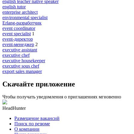
english teacher native speaker
english tutor
enterprise architect
environmental specialist
Erlang-разработчик
event coordinator
event specialist
1
event-директор
event-менеджер
2
executive assistant
executive chef
executive housekeeper
executive sous chef
export sales manager
Скачайте приложение
Чтобы получать уведомления о приглашениях мгновенно
HeadHunter
Размещение вакансий
Поиск по резюме
О компании