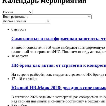
Календарь мероприятий
6 августа
Самозанятые и платформенная занятость: что
Бизнес и соискатели всё чаще выбирают платформенную мо
налоговый эксперимент ФНС. Покажем инструменты, кот
18 августа
HR-бренд как актив: от стратегии к конкре
На встрече разберём, как внедрить стратегию HR-бренда 
17
-
18 сентября
Южный HR-Маяк 2026: два дня о силе навык
В сентябре 2026 года мы в четвёртый раз собираемся на 
над своими навыками и сменить обстановку в бархатный 
8 октября