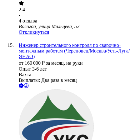
2.4
•
4
отзыва
Вологда, улица Мальцева, 52
Откликнуться
Инженер строительного контроля по сварочно-
монтажным работам (Череповец/Москва/Усть-Луга/
ЯНАО)
от
160 000
₽
за месяц,
на руки
Опыт 3-6 лет
Вахта
Выплаты: Два раза в месяц