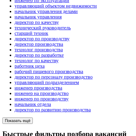
инженер по эксплуатации
управляющий объектом недвижимости
начальник управления делами
начальник управления
директор по качеству
технический руководитель
старший техник
директор по производству
директор производства
технолог производства
директор по разработке
технолог по качеству
работник цеха
рабочий пищевого производства
директор по персоналу производство
управляющий подразделением
инженер производства
инженер на производство
инженер по производству
начальник отдела
директор по развитию производства
Показать ещё
Быстрые фильтры подбора вакансий